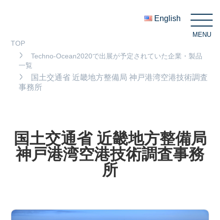
English
MENU
C
TOP
Techno-Ocean2020で出展が予定されていた企業・製品
一覧
国土交通省 近畿地方整備局 神戸港湾空港技術調査
事務所
国土交通省 近畿地方整備局
神戸港湾空港技術調査事務
所