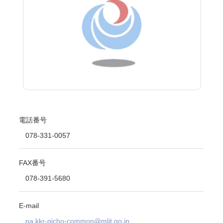
電話番号
078-331-0057
FAX番号
078-391-5680
E-mail
pa.kkr-gicho-common@mlit.go.jp