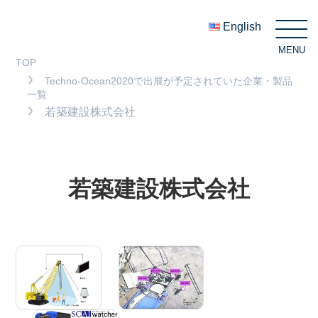
English
MENU
C
TOP
Techno-Ocean2020で出展が予定されていた企業・製品
一覧
若築建設株式会社
若築建設株式会社